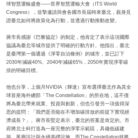
球智慧運輸盛會——世界智慧運輸大會（ITS World
Congress），並摯邀請與會各國市長屆時來臺北，親身見
證臺北如何將政策化為行動，並透過行動推動改變。
蔣市長感謝《巴黎協定》的制定，他肯定了表示這項國際
協議為臺北等城市提供了明確的行動方針。他指出，臺北
是臺灣第一個通過《淨零自治條例》的城市，並已訂下
2030年減碳40%、2040年減碳65%，2050年實現淨零碳
排的明確目標。
他也分享，上個月NVIDIA（輝達）宣布選擇臺北作為其全
球首座海外總部「The Constellation」的所在地，這不僅
將為臺北帶來就業、投資與創新，但也引發另一項值得深
思的提問：「我們是否能在不增加碳排放的前提下實現經
濟成長？」。蔣市長堅定表示，臺北的答案是肯定的。市
府將北士科打造為一座完整的淨零示範區，具備低碳建
築、風廊設計與永續基礎設施，而The Constellation就將