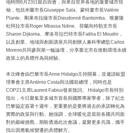
地時間6月23日親自與會，與來自世界各地的重要城市領
袖，包括米蘭市長Giuseppe Sala、蒙特婁市長Valérie
Plante、剛果布拉薩市長Dieudonné Bantsimba、喀麥隆
杜阿拉市長Roger Mbassa Ndine、荷蘭烏特勒支市長
Sharon Dijksma、摩洛哥拉巴特市長Fatiha El Moudni，
以及創業、地域與創新講座共同創辦人兼科學總監Carlos
Moreno共同參與第一輪論壇，分享臺北市在推動環境永續
政策上的具體作為與經驗。
本次峰會由巴黎市長Anne Hidalgo主持開幕，並邀請歐盟
理事會主席António Costa與法國前總理，同時也是
COP21主席Laurent Fabius發表致詞。 Hidalgo市長特別
指出，今日聚集眾多城市首長與國際專家學者，除了紀念
巴黎協定簽署十週年，更重要的是要將過去的承諾轉化為
實際的政策與行動。她強調，全球暖化是當前各國共同面
對的嚴峻挑戰，期盼透過此次會議，凝聚更多共識，攜手
找出因應氣候變遷的具體解方。