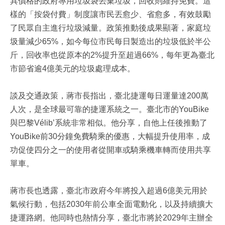
具價格的政府專用垃圾袋丟棄垃圾，回收則維持免費。這
樣的「按袋付費」制度讓市民丟愈少、省愈多，有效鼓勵
了民眾自主進行垃圾減量。政策推動後成果顯著，家庭垃
圾量減少65%，如今每位市民每日製造出的垃圾低於半公
斤，回收率也從原本的2%提升至超過66%，每年更為臺北
市節省逾4億美元的垃圾處理成本。
談及交通政策，蔣市長指出，臺北捷運每日運量達200萬
人次，是全球最可靠的捷運系統之一。臺北市的YouBike
與巴黎Vélib’系統非常相似。他分享，自他上任後推動了
YouBike前30分鐘免費騎乘的優惠，大幅提升使用率，成
功促使四分之一的使用者從開車或騎乘機車轉而使用共享
單車。
蔣市長也透露，臺北市政府今年將投入超過6億美元用於
氣候行動，包括2030年前公車全面電動化，以及持續擴大
捷運路網。他同時也熱情分享，臺北市將於2029年主辦全