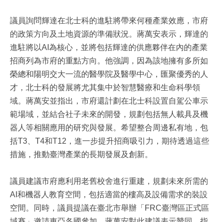
議員詢問輝達在北士科的進駐將帶來何種產業效應，市府
的政策方向及土地資源的準備狀況。蔣萬安表示，輝達的
進駐將以AI為核心，並將包括輝達的供應夥伴在內的產業
招商列為市府的重點方向。他強調，因為該地擁有多所如
榮總和陽明交大一流的醫學院及醫學中心，匯聚優秀的人
才，北士科的發展將尤其集中於智慧醫療和生命科學領
域。蔣萬安並指出，市府還計劃在北士科設置自駕公車示
範場域，並結合社子未來的開發，規劃包括無人載具及機
器人等相關應用的研究與發展。希望整合周邊私有地，包
括T3、T4和T12，進一步提升招商吸引力，期待透過這些
措施，推動臺灣產業的長期發展及創新。
議員建議市府應利用老舊校舍進行重建，規劃未來所需的
AI和機器人教育空間，包括適當的樓高及設備需求的裝設
空間。同時，議員提議在臺北市舉辦「FRC臺灣區正式區
域賽」邀請東亞各國參加。蔣萬安對此建議表示贊同，指