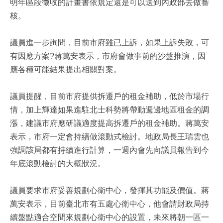
明年區段徵收的計畫書依規定還是可以送到內政部去做審
核。
議員進一步詢問，目前市府雖已上訴，如果上訴失敗，可
有因應方案?蔣萬安表示，市府會做事前的沙盤推演，因
應各種可能結果提出相關對案。
議員提醒，目前市府提供拆遷戶的租金補助，低於市場行
情，加上輝達如果進駐北士科勢將帶動週邊地區租金的調
漲，建議市府應研議適度提高拆遷戶的租金補助。蔣萬安
表示，市府一定會持續做滾動式檢討。地政局長王瑞雲也
強調該局都有持續進行計算，一週內會先向議員報告到今
年底滾動檢討的大概狀況。
議員要求市府妥善規劃心衛中心，發揮其功能及價值。蔣
萬安表示，目前臺北市有五處心衛中心，他會請財政局持
續盤點適合空間來規劃心衛中心的設置，未來將朝一區一