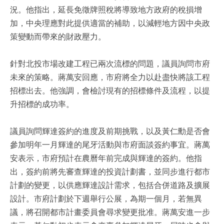
況。他指出，延長免徵牌照稅將導致地方政府的稅損增
加，中央理應對此提供適當的補助，以減輕地方因中央政
策變動而帶來的財政壓力。
針對北投市場改建工程已兩次流標的問題，議員詢問市府
未來的策略。蔣萬安回應，市府將全力以赴盡快將該工程
招標出去。他強調，會檢討現有的招標條件及流程，以提
升招標的成功率。
議員詢問輝達簽約的進度及前期挑戰，以及黃仁勳是否會
參加明年一月輝達的尾牙活動與市府面談簽約事宜。蔣萬
安表示，市府預計在農曆年前完成與輝達的簽約。他指
出，簽約前將先審查輝達的投資計劃書，並同步進行都市
計劃的變更，以供應輝達設計需求，包括合併道路及擴展
設計。市府計劃於下週舉行公展，為期一個月，若無異
議，將召開都市計畫委員會尋求變更批准。蔣萬安進一步