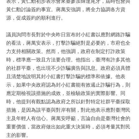
表示，黃仁勳初步表示會來臺參加輝達尾牙，屆時也會與
黃仁勳討論簽約事宜。蔣萬安強調，將全力協調各方資
源，促成簽約的順利進行。
議員詢問市長對於中央昨日宣布封小紅書以應對網路詐騙
的看法，蔣萬安表示，打擊詐騙絕對是必要的，市府也全
力支持相關政策。然而，他強調，政府在制定打詐政策
時，標準應一致且方法要合理。他指出，臺灣有許多其他
的社群平臺，也出現不少詐騙廣告與訊息。政府必須具體
且清楚地說明其封小紅書打擊詐騙的標準和依據。他表
示，如果中央政府認為封小紅書能有效遏止詐騙行為，則
應定期檢視該措施的成效，並檢驗政策的實際影響。同
時，他提到有觀點認為政府之所以針對特定社群平臺採取
措施，是因為該平臺與對岸有關，對此他表示應對臺灣民
主及年輕人有信心。蔣萬安呼籲，言論自由是臺灣社會的
重要價值，當政府做出如此重大決策時，必須考量其對民
主的影響。