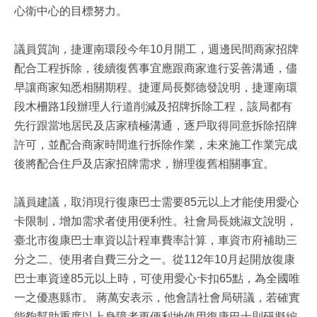
心衛中心的目標努力。
議員質詢，捷運南環段今年10月開工，週邊民間商家招牌
配合工程拆除，後續復舊事宜應跟商家進行妥善溝通，儘
早讓商家知悉相關期程。捷運局長鄭德發說明，捷運南環
段木柵路1段辦理人行道削減及招牌拆除工程，該局都有
先行跟當地居民及店家積極溝通，逐戶取得同意拆除招牌
許可，並配合商家時間進行拆除作業，未來施工作業完成
後將配合住戶及店家招牌需求，辦理復舊相關事宜。
議員建議，取消現行復康巴士需要85元以上才能使用愛心
卡限制，增加需求者使用便利性。社會局長姚淑文說明，
臺北市復康巴士車資以計程車費率計算，車資市府補助三
分之二、使用者自費三分之一。從112年10月起開放復康
巴士車資達85元以上時，可使用愛心卡扣65點，為全國唯
一之優惠縣市。 蔣萬安表示，他會請社會局研議，若確實
能夠幫助重度以上身障者更便利地使用復康巴士則研擬編