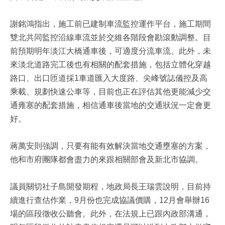
謝銘鴻指出，施工前已建制車流監控運作平台，施工期間
雙北共同監控沿線車流並於交維各階段會勘滾動調整。目
前預期明年淡江大橋通車後，可適度分流車流。此外，未
來淡北道路完工後也有相關的配套措施，包括立體化穿越
路口、出口匝道採1車道匯入大度路、尖峰號誌儀控及高
乘載、規劃快速公車等，目前也正在評估其他更能減少交
通雍塞的配套措施，相信通車後當地的交通狀況一定會更
好。
蔣萬安則強調，只要有能有效解決當地交通壅塞的方案，
他和市府團隊都會盡力的來跟相關部會及新北市協調。
議員關切社子島開發期程，地政局長王瑞雲說明，目前持
續進行查估作業，9月份也完成協議價購，12月會舉辦16
場的區段徵收公聽會。此外，在法規上已跟內政部溝通，