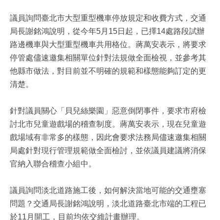
議員詢問臺北市大型重型機車停放規定和收費方式，交通
局長謝銘鴻說明，從今年5月15日起，已擇14處路段試辦
路邊機車與大型重型機車共用格位。蔣萬安表示，將要求
停管處儘速邀集相關單位針對法規做全面檢視，並參考其
他縣市做法，對目前並不明確的規範和樣態能夠訂定的更
清楚。
針對議員關心「貝兒絲樂園」惡意倒閉事件，要求市府檢
討北市兒童遊戲場的稽查制度。蔣萬安表示，現在兒童遊
戲場域有非常多的樣態，因此會要求法務局儘速邀集相關
局處針對現行管理規範做全面檢討，並依議員建議將消保
官納入聯合稽查小組中。
議員詢問淡北道路施工後，如何解決當地可能的交通壅塞
問題？交通局長謝銘鴻說明，淡北道路臺北市端的工程已
於11月開工，目前均依交維計畫辦理。