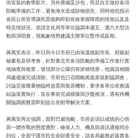
供安裝的教學影片。另外應備妥沙包，而且自主做好各項
防颱準備的工作，避免淹水造成財物損失。同時他也指示
各區公所宣導讓民眾能夠即刻有效掌握降雨的情形以及及
時災情狀況。並請文化局等單位協調本週五、週六大型活
動與演唱會，視氣象情勢建議主辦單位暫停或延期。
蔣萬安表示，昨日與今日市府已由張溫德副市長、府級副
秘書長及研考會，針對臺北市各項防颱的準備工作進行實
地抽查與複查，發現部分公園仍有淤積情形，他責請相關
局處儘速完成清除。市府也已召開颱風復原規劃協調會，
討論災後廢棄物臨時放置與復原機制，要求各單位依會議
結論落實執行，並在事前完成模擬與沙盤推演，遇有跨機
關協調困難需即刻提出並附帶解決方案。
蔣萬安再次強調，面對巴威強颱，市府必須以戒慎的心情
與一體作戰的態度應對，確保人力、機具與資訊通報同步
到位，全面守護市民生命財產安全，請各局處務必落實各