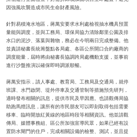
因強風吹襲造成市民生命財產風險。
針對易積淹水地區，蔣萬安要求水利處檢視抽水機具預置
量能與調度，並與工務局、環保局協力清除鄰里公園及排
水口的泥沙、落葉與雜物，務必在今明兩日完成整備。他
並責請秘書長統籌盤點各局處、各區公所開口合約廠商的
調度能量，屆時將由秘書長協調跨局處機動支援，並事前
進行沙盤推演以確保即時調派順暢。
蔣萬安指示，請人事處、教育局、工務局及交通局，就停
班課、水門啟閉、堤外停車及交通管制等措施預先研判，
適時發布相關的訊息，提供市民及早因應。也請觀傳局協
助跑馬燈訊息，讓所有的市民朋友可以即刻取得包括需要
移車、臨時開放紅黃線的地區時段等相關資訊。他並請觀
傳局、媒體事務組、區公所加強宣導民眾，如果已經有設
置防水閘門的住戶，完成相關設備的檢整、測試，並且提