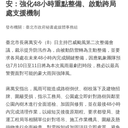
安：強化48小時重點整備、啟動跨局
處支援機制
發布機關：臺北市政府秘書處媒體事務組
臺北市長蔣萬安今（8）日主持巴威颱風第二次整備會
議，裁示提升防汛作為，由被動防禦轉為主動整備，並要
求各局處在未來48小時內完成關鍵整備，因應氣象團隊預
估7月10日至11日將為本次風雨最劇烈時段，務必以最高
警覺面對可能的豪大雨與強陣風。
蔣萬安指出，風雨可能造成路樹倒伏、樹枝落下及建物招
牌、圍籬受損，指示工務局、公園處立即針對路樹與鄰里
公園內樹木進行全面巡檢、加固與修剪，並在最後48小時
內完成清理作業，以縮短災後復原期程。要求都發局、捷
運工程局等相關單位針對塔吊、施工作業機具、圍籬及懸
掛物進行全面檢查，對需拆卸或加固項目立即處置，避免