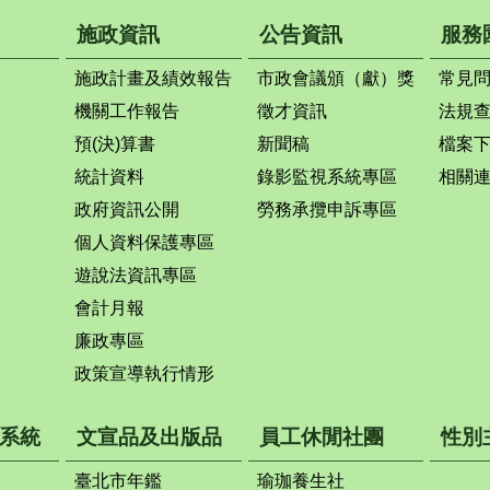
施政資訊
公告資訊
服務
施政計畫及績效報告
市政會議頒（獻）獎
常見
機關工作報告
徵才資訊
法規
預(決)算書
新聞稿
檔案
統計資料
錄影監視系統專區
相關
政府資訊公開
勞務承攬申訴專區
個人資料保護專區
遊說法資訊專區
會計月報
廉政專區
政策宣導執行情形
系統
文宣品及出版品
員工休閒社團
性別
臺北市年鑑
瑜珈養生社