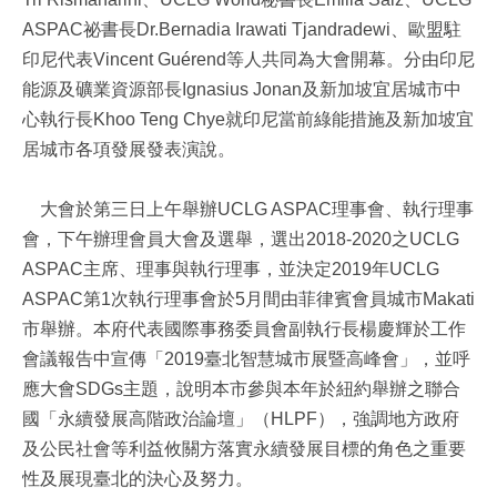
ASPAC祕書長Dr.Bernadia Irawati Tjandradewi、歐盟駐
印尼代表Vincent Guérend等人共同為大會開幕。分由印尼
能源及礦業資源部長Ignasius Jonan及新加坡宜居城市中
心執行長Khoo Teng Chye就印尼當前綠能措施及新加坡宜
居城市各項發展發表演說。
大會於第三日上午舉辦UCLG ASPAC理事會、執行理事
會，下午辦理會員大會及選舉，選出2018-2020之UCLG
ASPAC主席、理事與執行理事，並決定2019年UCLG
ASPAC第1次執行理事會於5月間由菲律賓會員城市Makati
市舉辦。本府代表國際事務委員會副執行長楊慶輝於工作
會議報告中宣傳「2019臺北智慧城市展暨高峰會」，並呼
應大會SDGs主題，說明本市參與本年於紐約舉辦之聯合
國「永續發展高階政治論壇」（HLPF），強調地方政府
及公民社會等利益攸關方落實永續發展目標的角色之重要
性及展現臺北的決心及努力。