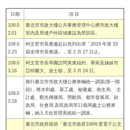
日期
項 目
108.0
臺北市市政大樓公共事務管理中心將市政大樓
2.01
室內及周邊戶外區域畫設為禁菸區。
108.0
柯文哲市長應邀赴以色列出席「2019 年第 33
2.23
屆全球市長會議」，至 2 月 27 日止。
108.0
柯文哲市長率團訪問美東紐約、華府及姊妹市
3.16
亞特蘭大、波士頓，至 3 月 24 日。
推行臺北市市政大樓公務車輛統一調派(第一階
段)，將水利處、新工處、秘書處、衛生局、 主
108.0
計處、觀光傳播局、勞動局、都市發展局、財
3.18
政局、社會局 及民政局等11個局處之公務車
輛，納入 E化管理系統統一調派。
臺北市政府函頒「臺北市政府108年度電子公文