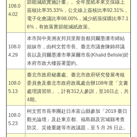
節能減紙實施計畫」。全年度紙本來文採線上
108.0
簽核比率35.33%，公文線上簽核比率92.31%，
4.02
電子化會議比率98.00%，減少紙張採購比率7.1
6%，有效落實節能減紙政策。
本市與中美洲友邦貝里斯首都貝爾墨潘市締結
108.0
姐妹市，由柯文哲市長、臺北市議會陳錦祥議
4.29
長以及貝爾墨潘市畢萊爾市長(Khalid Belisle)於
本府市政大樓簽署盟約。
臺北市政府秘書處、臺北市政府研究發展考核
108.0
委員會及臺北市政府政風處合辦108年度「文書
5.13
處理講習班」，計有312人參訓，至16日止，共
4期。
柯文哲市長率團赴日本富山縣參加「2019 臺日
108.0
觀光論壇」及赴東京都、福島縣及宮城縣考查
5.23
防災、災後重建等市政議題，至 5 月 26 日止。