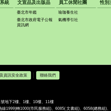
系統
文宣品及出版品
員工休閒社團
性別
臺北市年鑑
瑜珈養生社
臺北市政府電子公報
氣機導引社
資訊網
及資訊安全政策
聯絡我們
1號地下2樓、1樓、10樓、11樓
熱線1999)轉1000(市民服務組)、6085( 文書組)、6058(總務組)