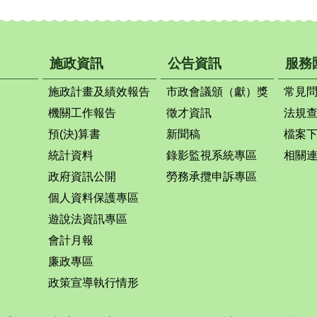
施政資訊
公告資訊
服務
施政計畫及績效報告
市政會議頒（獻）獎
常見
機關工作報告
徵才資訊
法規
預(決)算書
新聞稿
檔案
統計資料
錄影監視系統專區
相關
政府資訊公開
勞務承攬申訴專區
個人資料保護專區
遊說法資訊專區
會計月報
廉政專區
政策宣導執行情形