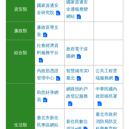
國家資通安
國家資通安
資安類
全通報應變
全研究院
網站
廉政宣導文
廉政類
宣
社會經濟資
政府電子採
綜合類
料服務平台
購網
內政部憑證
智慧城市3D
公共工程雲
管理中心
臺北
端服務網
網路預約戶
中華民國內
助您好孕網
政登記服務
政部移民署
頁
臺北市政府
臺北市新住
新住民數位
消防局防災
生活類
民專區網站
資訊e網
科學教育館