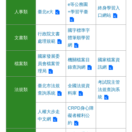
e等公務園
終身學習入
人事類
臺北e大
+學習平臺
口網站
國字標準字
行政院文書
文書類
體筆順學習
處理規範
網
國家發展委
機關檔案目
國家檔案資
檔案類
員會檔案管
錄查詢網
訊網
理局
考試院主管
臺北市法規
全國法規資
法規類
法規查詢系
查詢系統
料庫
統
CRPD身心障
人權大步走
礙者權利公
中文網
約