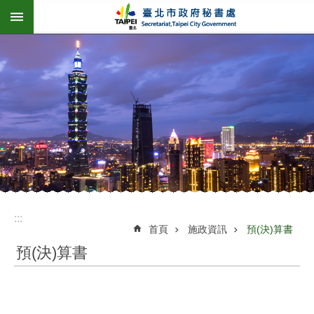
:::
跳到主要內容區塊
:::
首頁
施政資訊
預(決)算書
預(決)算書