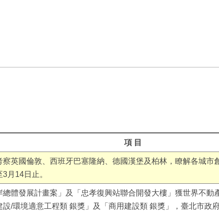
項 目
考察英國倫敦、西班牙巴塞隆納、德國漢堡及柏林，瞭解各城市
3月14日止。
岸總體發展計畫案」及「忠孝復興站聯合開發大樓」獲世界不動產
設/環境適意工程類 銀獎」及「商用建設類 銀獎」，臺北市政