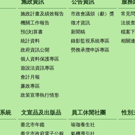
施政資訊
公告資訊
服務
施政計畫及績效報告
市政會議頒（獻）獎
常見
機關工作報告
徵才資訊
法規
預(決)算書
新聞稿
檔案
統計資料
錄影監視系統專區
相關
政府資訊公開
勞務承攬申訴專區
個人資料保護專區
遊說法資訊專區
會計月報
廉政專區
政策宣導執行情形
系統
文宣品及出版品
員工休閒社團
性別
臺北市年鑑
瑜珈養生社
臺北市政府電子公報
氣機導引社