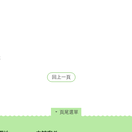
處
回上一頁
頁尾選單