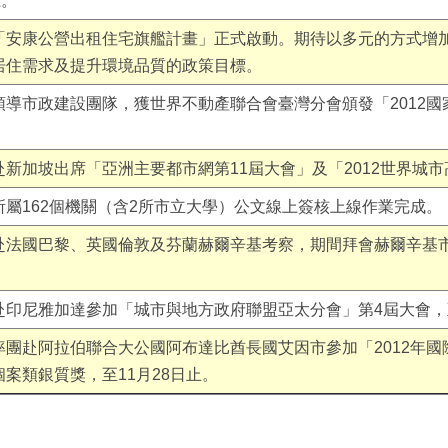
止。
「安康公營出租住宅旗艦計畫」正式啟動。期待以多元的方式增
居住需求及提升環境品質的政策目標。
導市政建設團隊，獲世界不動產聯合會臺灣分會頒發「2012國
新加坡出席「亞洲主要都市網第11屆大會」及「2012世界城市
屬162個機關（含2所市立大學）公文線上簽核上線作業完成。
赴法國巴黎、英國倫敦及芬蘭赫爾辛基考察，期間拜會赫爾辛基
。
印尼雅加達參加「城市與地方政府聯盟亞太分會」第4屆大會，至
率團赴阿拉伯聯合大公國阿布達比酋長國艾因市參加「2012年
案類銀質獎，至11月28日止。