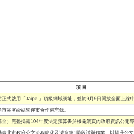
項 目
正式啟用「.taipei」頂級網域網址，並於9月9日開放全面上線
頓市簽署締結夥伴市合作備忘錄。
基金）完整揭露104年度法定預算書於機關網頁內政府資訊公開
動臺北市政府公文流程簡化及減章第1階段試辦作業，以提升公文