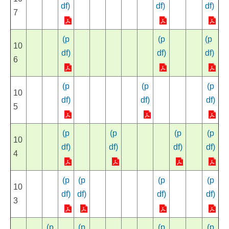
df)
df)
df)
7
(p
(p
(p
10
df)
df)
df)
6
(p
(p
(p
10
df)
df)
df)
5
(p
(p
(p
(p
10
df)
df)
df)
df)
4
(p
(p
(p
(p
10
df)
df)
df)
df)
3
(p
(p
(p
(p