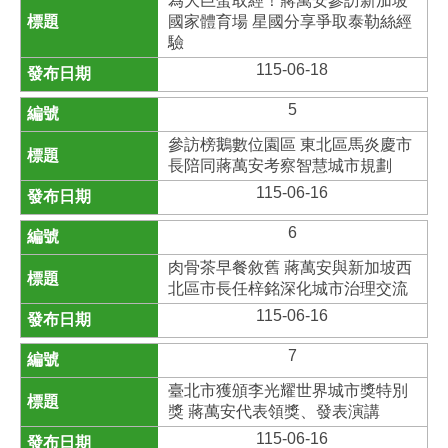
為大巨蛋取經！蔣萬安參訪新加坡
國家體育場 星國分享爭取泰勒絲經
驗
115-06-18
5
參訪榜鵝數位園區 東北區馬炎慶市
長陪同蔣萬安考察智慧城市規劃
115-06-16
6
肉骨茶早餐敘舊 蔣萬安與新加坡西
北區市長任梓銘深化城市治理交流
115-06-16
7
臺北市獲頒李光耀世界城市獎特別
獎 蔣萬安代表領獎、發表演講
115-06-16