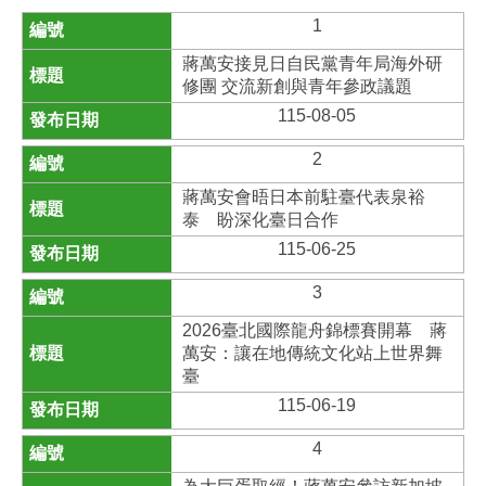
1
蔣萬安接見日自民黨青年局海外研
修團 交流新創與青年參政議題
115-08-05
2
蔣萬安會晤日本前駐臺代表泉裕
泰 盼深化臺日合作
115-06-25
3
2026臺北國際龍舟錦標賽開幕 蔣
萬安：讓在地傳統文化站上世界舞
臺
115-06-19
4