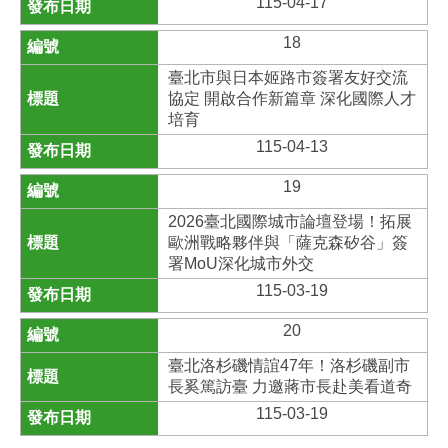
115-04-17
18
臺北市與日本姬路市簽署友好交流
協定 開啟合作新篇章 深化國際人才
培育
115-04-13
19
2026臺北國際城市論壇登場！拓展
歐洲戰略夥伴與「薩克森矽谷」簽
署MoU深化城市外交
115-03-19
20
臺北洛杉磯情誼47年！洛杉磯副市
長奚篤訪臺 力邀蔣市長赴美看道奇
115-03-19