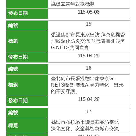
議建立青年對接機制
115-05-06
15
張溫德副市長東京出訪 拜會危機管
理監深化防災交流 並代表臺北簽署
G-NETS共同宣言
115-04-29
16
臺北副市長張溫德出席東京G-
NETS峰會 展現AI算力轉化「無形
的平安守護」
115-04-28
17
姊妹市布拉格市議員率團訪臺北
深化文化、安全與智慧城市交流