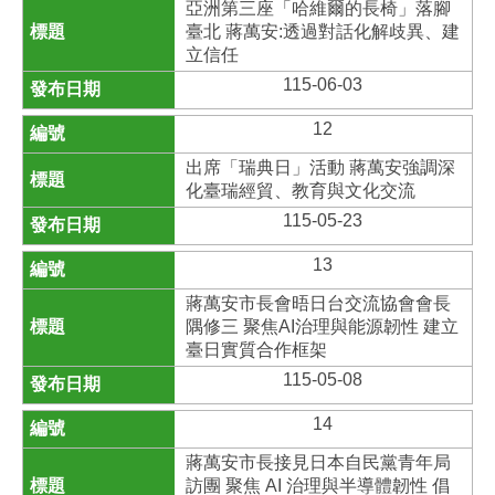
亞洲第三座「哈維爾的長椅」落腳
臺北 蔣萬安:透過對話化解歧異、建
立信任
115-06-03
12
出席「瑞典日」活動 蔣萬安強調深
化臺瑞經貿、教育與文化交流
115-05-23
13
蔣萬安市長會晤日台交流協會會長
隅修三 聚焦AI治理與能源韌性 建立
臺日實質合作框架
115-05-08
14
蔣萬安市長接見日本自民黨青年局
訪團 聚焦 AI 治理與半導體韌性 倡