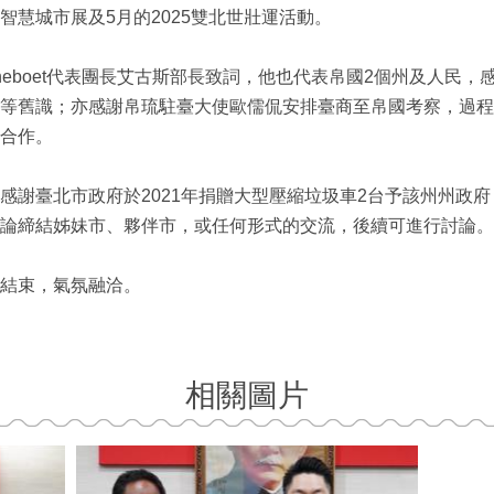
慧城市展及5月的2025雙北世壯運活動。
ratecheboet代表團長艾古斯部長致詞，他也代表帛國2個州及人
等舊識；亦感謝帛琉駐臺大使歐儒侃安排臺商至帛國考察，過程
合作。
長，感謝臺北市政府於2021年捐贈大型壓縮垃圾車2台予該州州
論締結姊妹市、夥伴市，或任何形式的交流，後續可進行討論。
結束，氣氛融洽。
相關圖片