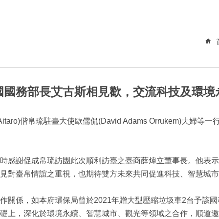
國國務部長艾古斯相見歡，交流科技及環境
itaro)偕帛琉駐臺大使歐儒侃(David Adams Orrukem)夫
時感謝促成帛琉訪團此次順利訪臺之臺商薛煒立董事長。他表示
見對臺帛情誼之重視，也期待雙方未來共同促進科技、智慧城市
作關係，如本府環保局曾於2021年贈大型壓縮垃圾車2台予該
礎上，深化於環境永續、智慧城市、觀光等領域之合作，順道邀