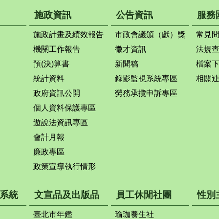
施政資訊
公告資訊
服務
施政計畫及績效報告
市政會議頒（獻）獎
常見
機關工作報告
徵才資訊
法規
預(決)算書
新聞稿
檔案
統計資料
錄影監視系統專區
相關
政府資訊公開
勞務承攬申訴專區
個人資料保護專區
遊說法資訊專區
會計月報
廉政專區
政策宣導執行情形
系統
文宣品及出版品
員工休閒社團
性別
臺北市年鑑
瑜珈養生社