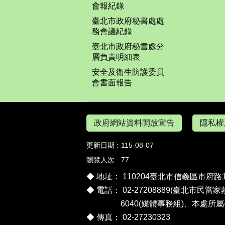
會報紀錄
臺北市政府秘書處處
務會議紀錄
臺北市政府秘書處分
層負責明細表
安全及衛生防護委員
會書面報告
政府網站資料開放宣告
隱私權
更新日期
115-08-07
瀏覽人次
77
◆ 地址： 110204臺北市信義區市府路
◆ 電話： 02-27208889(臺北市民當家
6040(媒體事務組)、
本處所屬
◆ 傳真： 02-27230323