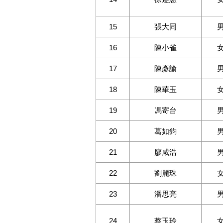
15
張大同
16
陳小雀
17
陳彥諭
18
陳華玉
19
馮寄台
20
葛如鈞
21
廖咸浩
22
劉麗珠
23
潘思亮
24
蔡玉玲