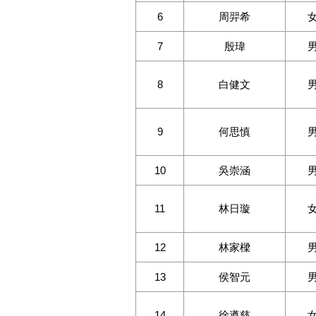
6
周羿希
7
殷瑋
8
白健文
9
何思慎
10
吳崇涵
11
林日璇
12
林家樑
13
侯智元
14
徐遵慈